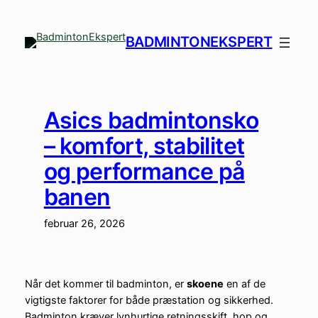
Spring
til
BADMINTONEKSPERT
indhold
Asics badmintonsko
– komfort, stabilitet
og performance på
banen
februar 26, 2026
Når det kommer til badminton, er
skoene
en af de
vigtigste faktorer for både præstation og sikkerhed.
Badminton kræver lynhurtige retningsskift, hop og