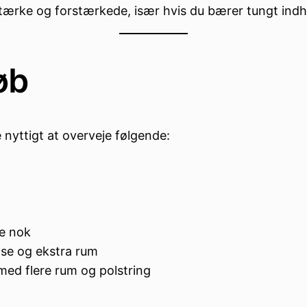
 stærke og forstærkede, især hvis du bærer tungt indh
øb
yttigt at overveje følgende:
e nok
se og ekstra rum
 med flere rum og polstring