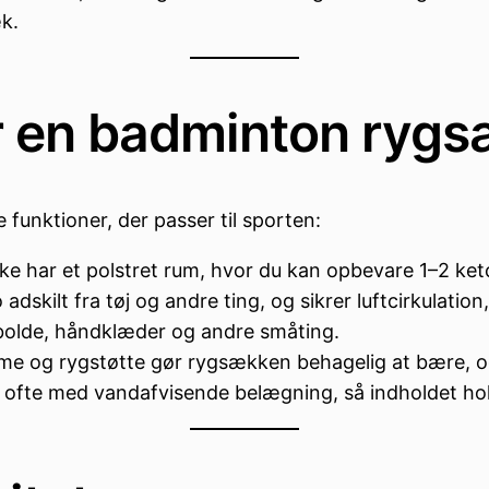
k.
 en badminton ryg
unktioner, der passer til sporten:
har et polstret rum, hvor du kan opbevare 1–2 ketche
adskilt fra tøj og andre ting, og sikrer luftcirkulation,
bolde, håndklæder og andre småting.
me og rygstøtte gør rygsækken behagelig at bære, og
n, ofte med vandafvisende belægning, så indholdet hol