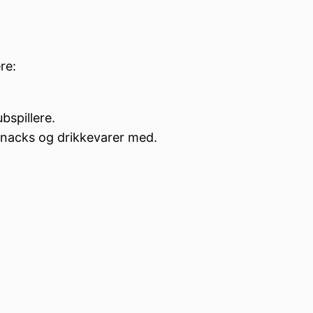
re:
bspillere.
, snacks og drikkevarer med.