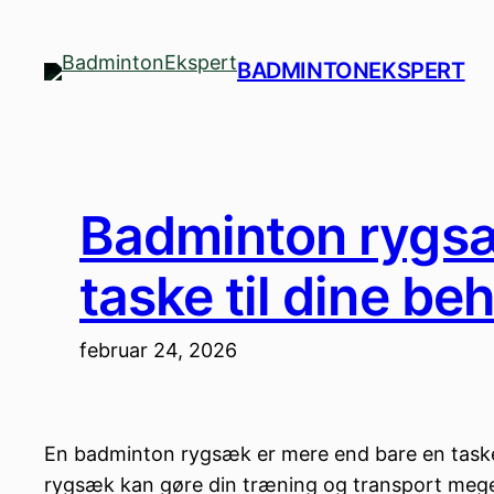
Spring
til
BADMINTONEKSPERT
indhold
Badminton rygsæk
taske til dine be
februar 24, 2026
En badminton rygsæk er mere end bare en taske – 
rygsæk kan gøre din træning og transport meget 