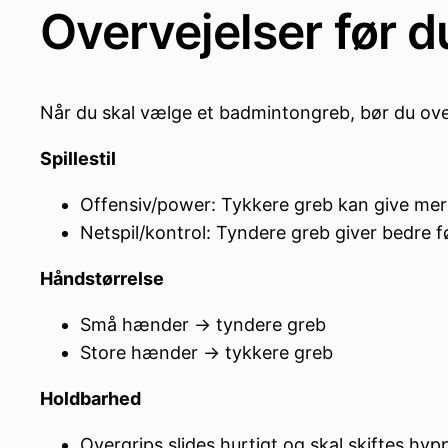
Overvejelser før d
Når du skal vælge et badmintongreb, bør du ove
Spillestil
Offensiv/power: Tykkere greb kan give mere
Netspil/kontrol: Tyndere greb giver bedre f
Håndstørrelse
Små hænder → tyndere greb
Store hænder → tykkere greb
Holdbarhed
Overgrips slides hurtigt og skal skiftes hyp