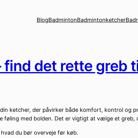
Blog
Badminton
Badmintonketcher
Bad
nd det rette greb til
din ketcher, der påvirker både komfort, kontrol og præ
føling med bolden. Det er vigtigt at vælge et greb, de
, hvad du bør overveje før køb.