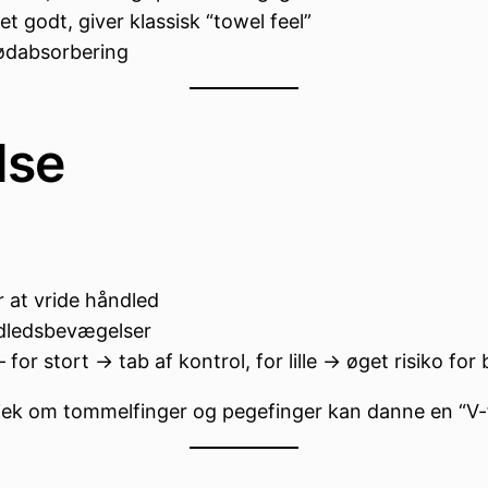
 godt, giver klassisk “towel feel”
tødabsorbering
lse
r at vride håndled
ndledsbevægelser
 for stort → tab af kontrol, for lille → øget risiko fo
tjek om tommelfinger og pegefinger kan danne en “V