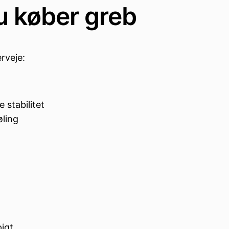
u køber greb
rveje:
 stabilitet
øling
pigt