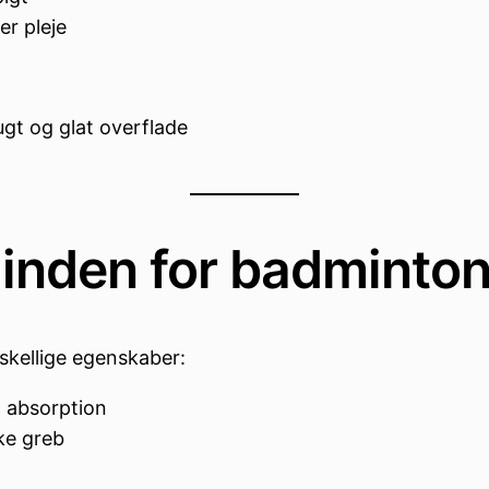
r pleje
ugt og glat overflade
inden for badminto
kellige egenskaber:
g absorption
ke greb