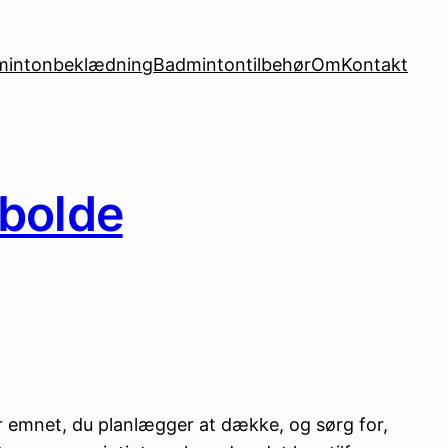
mintonbeklædning
Badmintontilbehør
Om
Kontakt
nbolde
er emnet, du planlægger at dække, og sørg for,