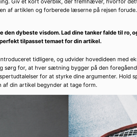
ing. Giv et kort overblik, der fremhæver, hvorfor det
ten af artiklen og forberede læserne på rejsen forude
den dybeste visdom. Lad dine tanker falde til ro, og k
erfekt tilpasset temaet for din artikel.
 introduceret tidligere, og udvider hovedideen med ek
r og sørg for, at hver sætning bygger på den foregå
spertudtalelser for at styrke dine argumenter. Hold s
 af din artikel begynder at tage form.