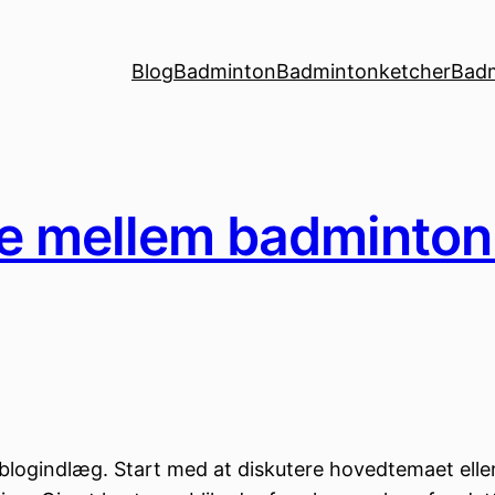
Blog
Badminton
Badmintonketcher
Bad
ene mellem badminto
it blogindlæg. Start med at diskutere hovedtemaet ell