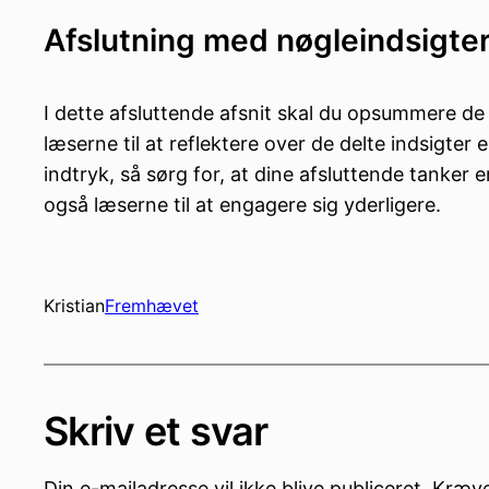
Afslutning med nøgleindsigte
I dette afsluttende afsnit skal du opsummere de v
læserne til at reflektere over de delte indsigter 
indtryk, så sørg for, at dine afsluttende tanke
også læserne til at engagere sig yderligere.
Kristian
Fremhævet
Skriv et svar
Din e-mailadresse vil ikke blive publiceret.
Kræve