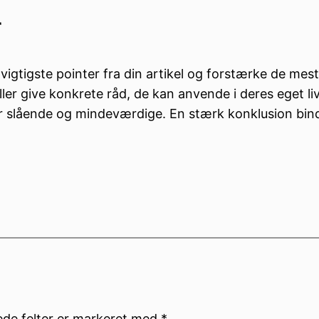
r
igtigste pointer fra din artikel og forstærke de mest 
eller give konkrete råd, de kan anvende i deres eget liv
r er slående og mindeværdige. En stærk konklusion bin
de felter er markeret med
*