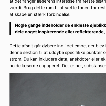
at det fanger læserens interesse fra første sætn
værdi. Brug dette rum til at sætte tonen for res
at skabe en stærk forbindelse.
Nogle gange indeholder de enkleste øjeblikke 
dele noget inspirerende eller reflekterende, p
Dette afsnit går dybere ind i det emne, der blev
denne sektion til at uddybe specifikke punkte
strøm. Du kan inkludere data, anekdoter eller ek
holde læserne engageret. Det er her, substansen