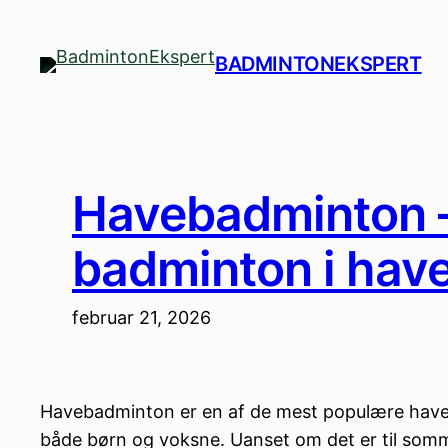
Spring
til
BADMINTONEKSPERT
indhold
Havebadminton – 
badminton i hav
februar 21, 2026
Havebadminton er en af de mest populære havesp
både børn og voksne. Uanset om det er til somme