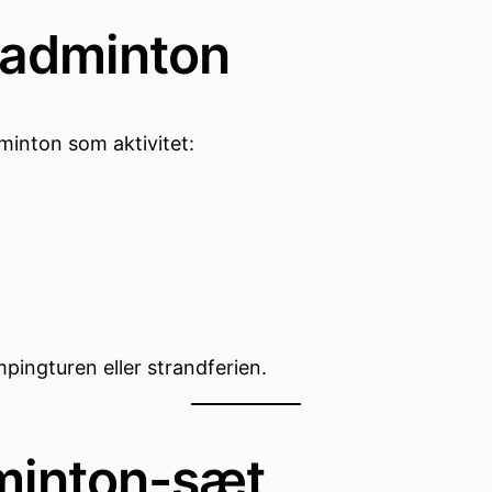
badminton
inton som aktivitet:
mpingturen eller strandferien.
minton-sæt