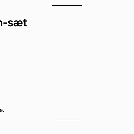
n-sæt
e.