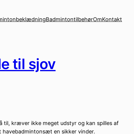
mintonbeklædning
Badmintontilbehør
Om
Kontakt
 til sjov
il, kræver ikke meget udstyr og kan spilles af
odt havebadmintonsæt en sikker vinder.