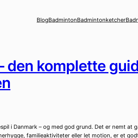
Blog
Badminton
Badmintonketcher
Bad
den komplette guide
en
il i Danmark – og med god grund. Det er nemt at gå t
rhygge, familieaktiviteter eller let motion, er et g